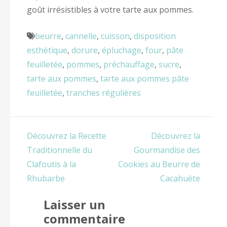
goût irrésistibles à votre tarte aux pommes.
beurre
,
cannelle
,
cuisson
,
disposition
esthétique
,
dorure
,
épluchage
,
four
,
pâte
feuilletée
,
pommes
,
préchauffage
,
sucre
,
tarte aux pommes
,
tarte aux pommes pâte
feuilletée
,
tranches régulières
Navigation
Découvrez la Recette
Découvrez la
de
Traditionnelle du
Gourmandise des
l’article
Clafoutis à la
Cookies au Beurre de
Rhubarbe
Cacahuète
Laisser un
commentaire