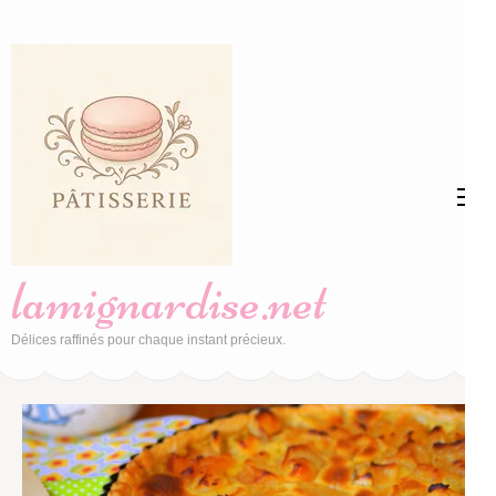
Aller
au
contenu
(Pressez
Entrée)
lamignardise.net
Délices raffinés pour chaque instant précieux.