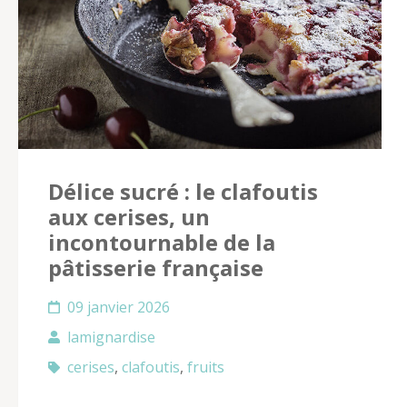
Délice sucré : le clafoutis
aux cerises, un
incontournable de la
pâtisserie française
09 janvier 2026
lamignardise
cerises
,
clafoutis
,
fruits