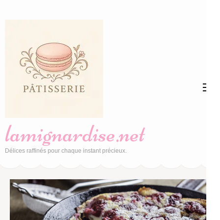
Aller
au
contenu
(Pressez
Entrée)
lamignardise.net
Délices raffinés pour chaque instant précieux.