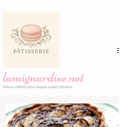
Aller
au
contenu
(Pressez
Entrée)
lamignardise.net
Délices raffinés pour chaque instant précieux.